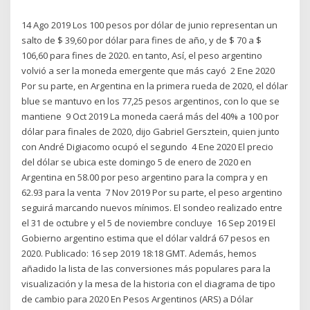
14 Ago 2019 Los 100 pesos por dólar de junio representan un
salto de $ 39,60 por dólar para fines de año, y de $ 70 a $
106,60 para fines de 2020. en tanto, Así, el peso argentino
volvió a ser la moneda emergente que más cayó 2 Ene 2020
Por su parte, en Argentina en la primera rueda de 2020, el dólar
blue se mantuvo en los 77,25 pesos argentinos, con lo que se
mantiene 9 Oct 2019 La moneda caerá más del 40% a 100 por
dólar para finales de 2020, dijo Gabriel Gersztein, quien junto
con André Digiacomo ocupó el segundo 4 Ene 2020 El precio
del dólar se ubica este domingo 5 de enero de 2020 en
Argentina en 58.00 por peso argentino para la compra y en
62.93 para la venta 7 Nov 2019 Por su parte, el peso argentino
seguirá marcando nuevos mínimos. El sondeo realizado entre
el 31 de octubre y el 5 de noviembre concluye 16 Sep 2019 El
Gobierno argentino estima que el dólar valdrá 67 pesos en
2020. Publicado: 16 sep 2019 18:18 GMT. Además, hemos
añadido la lista de las conversiones más populares para la
visualización y la mesa de la historia con el diagrama de tipo
de cambio para 2020 En Pesos Argentinos (ARS) a Dólar